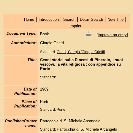
|
|
|
|
|
Home
Introduction
Search
Detail Search
New Title
Imprint
Document Type:
Book
[
Improve an entry
]
Author/editor:
Giorgio Grietti
Standard:
Grietti, Giorgio [Giorgio Grietti]
Title:
Cenni storici sulla Diocesi di Pinerolo, i suoi
vescovi, la vita religiosa : con appendice su
Porte
Standard:
Date of
1989
Publication:
Place of
Porte
Publication:
Standard:
Porte
Publisher/Printer
Parrocchia di S. Michele Arcangelo
name:
Parrocchia di S. Michele Arcangelo
Standard: