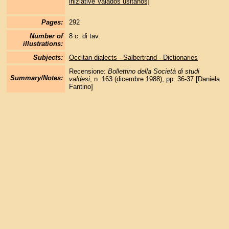
iniziative Valados usitanos]
Pages:
292
Number of
8 c. di tav.
illustrations:
Subjects:
Occitan dialects - Salbertrand - Dictionaries
Recensione:
Bollettino della Società di studi
Summary/Notes:
valdesi
, n. 163 (dicembre 1988), pp. 36-37 [Daniela
Fantino]