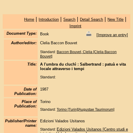
|
|
|
|
|
Home
Introduction
Search
Detail Search
New Title
Imprint
Document Type:
Book
[
Improve an entry
]
Author/editor:
Clelia Baccon Bouvet
Standard:
Baccon Bouvet, Clelia [Clelia Baccon
Bouvet]
Title:
A l'umbra du cluchì : Salbertrand : patuà e vita
locale attraverso i tempi
Standard:
Date of
1987
Publication:
Place of
Torino
Publication:
Standard:
Torino [Turin][Augustae Taurinorum]
Publisher/Printer
Edizioni Valados Usitanos
name:
Edizioni Valados Usitanos [Centro studi e
Standard: