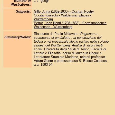
Number of
1 c. geogr.
illustrations:
Subjects:
Gille, Anna (1862-1930) - Occitan Poetry
Occitan dialects - Waldensian places -
Württemberg
Perrot, Jean Henri (1798-1858) - Correspondence
Waldenses - Württemberg
Riassunto di: Paola Malavaso,
Regresso e
Summary/Notes:
scomparsa di un dialetto : la penetrazione del
tedesco nel provenzale alpino parlato nelle colonie
valdesi del Wurttemberg. Analisi di alcuni testi
scritti.
Università degli Studi di Torino, Facoltà di
Lettere e Filosofia, corso di laurea in Lingue e
Letterature Straniere Moderne, relatori professor
Arturo Genre e professoressa S. Bosco Coletsos,
a.a. 1993-94