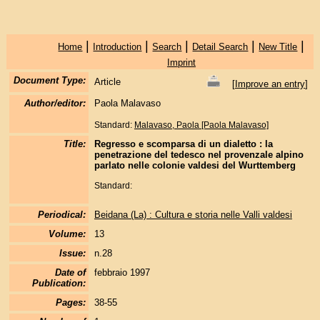
|
|
|
|
|
Home
Introduction
Search
Detail Search
New Title
Imprint
Document Type:
Article
[
Improve an entry
]
Author/editor:
Paola Malavaso
Standard:
Malavaso, Paola [Paola Malavaso]
Title:
Regresso e scomparsa di un dialetto : la
penetrazione del tedesco nel provenzale alpino
parlato nelle colonie valdesi del Wurttemberg
Standard:
Periodical:
Beidana (La) : Cultura e storia nelle Valli valdesi
Volume:
13
Issue:
n.28
Date of
febbraio 1997
Publication:
Pages:
38-55