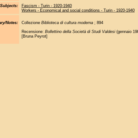
Subjects:
Fascism - Turin - 1920-1940
Workers - Economical and social conditions - Turin - 1920-1940
y/Notes:
Collezione
Biblioteca di cultura moderna
; 894
Recensione:
Bollettino della Società di Studi Valdesi
(gennaio 198
[Bruna Peyrot]