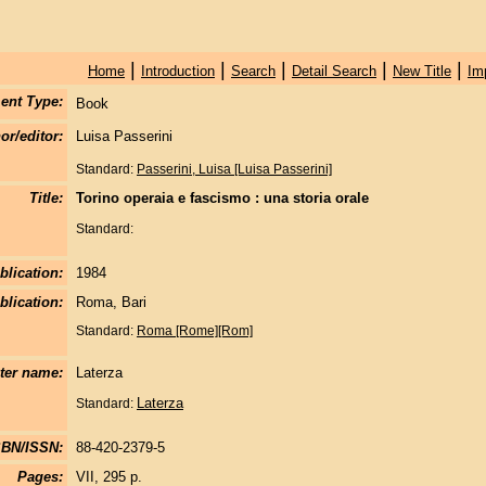
|
|
|
|
|
Home
Introduction
Search
Detail Search
New Title
Im
ent Type:
Book
or/editor:
Luisa Passerini
Standard:
Passerini, Luisa [Luisa Passerini]
Title:
Torino operaia e fascismo : una storia orale
Standard:
blication:
1984
blication:
Roma, Bari
Standard:
Roma [Rome][Rom]
nter name:
Laterza
Laterza
Standard:
SBN/ISSN:
88-420-2379-5
Pages:
VII, 295 p.