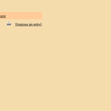
print
[
Improve an entry
]