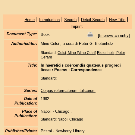
|
|
|
|
|
Home
Introduction
Search
Detail Search
New Title
Imprint
Document Type:
Book
[
Improve an entry
]
Author/editor:
Mino Celsi ; a cura di Peter G. Bietenholz
Standard:
Celsi, Mino [Mino Celsi]
Bietenholz, Peter
Gerard
Title:
In haereticis coërcendis quatenus progredi
liceat : Poems ; Correspondence
Standard:
Series:
Corpus reformatorum italicorum
Date of
1982
Publication:
Place of
Napoli - Chicago ,
Publication:
Standard:
Napoli
Chicago
Publisher/Printer
Prismi - Newberry Library