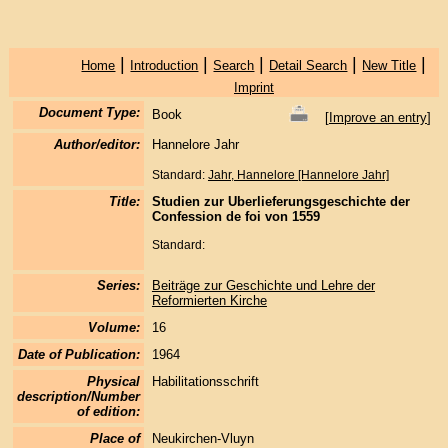
|
|
|
|
|
Home
Introduction
Search
Detail Search
New Title
Imprint
Document Type:
Book
[
Improve an entry
]
Author/editor:
Hannelore Jahr
Standard:
Jahr, Hannelore [Hannelore Jahr]
Title:
Studien zur Uberlieferungsgeschichte der
Confession de foi von 1559
Standard:
Series:
Beiträge zur Geschichte und Lehre der
Reformierten Kirche
Volume:
16
Date of Publication:
1964
Physical
Habilitationsschrift
description/Number
of edition:
Place of
Neukirchen-Vluyn