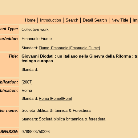
|
|
|
|
|
Home
Introduction
Search
Detail Search
New Title
Im
ent Type:
Collective work
or/editor:
Emanuele Fiume
Standard:
Fiume, Emanuele [Emanuele Fiume]
Title:
Giovanni Diodati : un italiano nella Ginevra della Riforma : tr
teologo europeo
Standard:
blication:
[2007]
blication:
Roma
Standard:
Roma [Rome][Rom]
nter name:
Società Biblica Britannica & Forestiera
Società biblica britannica & forestiera
Standard:
SBN/ISSN:
9788823750326