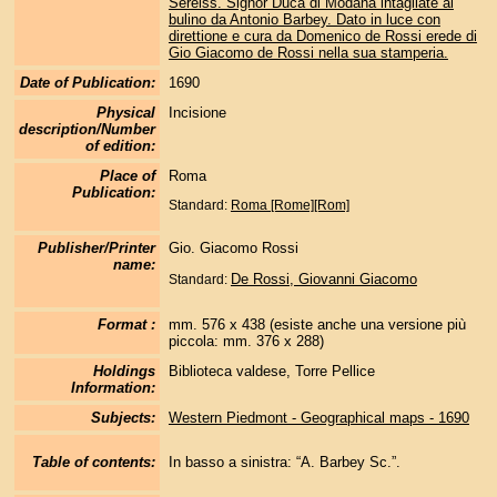
Sereiss. Signor Duca di Modana intagliate al
bulino da Antonio Barbey. Dato in luce con
direttione e cura da Domenico de Rossi erede di
Gio Giacomo de Rossi nella sua stamperia.
Date of Publication:
1690
Physical
Incisione
description/Number
of edition:
Place of
Roma
Publication:
Standard:
Roma [Rome][Rom]
Publisher/Printer
Gio. Giacomo Rossi
name:
De Rossi, Giovanni Giacomo
Standard:
Format :
mm. 576 x 438 (esiste anche una versione più
piccola: mm. 376 x 288)
Holdings
Biblioteca valdese, Torre Pellice
Information:
Subjects:
Western Piedmont - Geographical maps - 1690
Table of contents:
In basso a sinistra: “A. Barbey Sc.”.