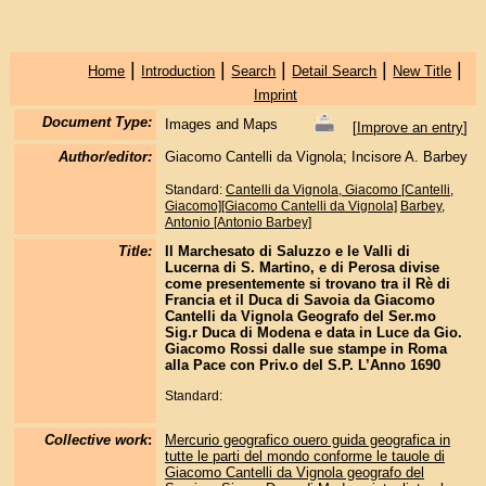
|
|
|
|
|
Home
Introduction
Search
Detail Search
New Title
Imprint
Document Type:
Images and Maps
[
Improve an entry
]
Author/editor:
Giacomo Cantelli da Vignola; Incisore A. Barbey
Standard:
Cantelli da Vignola, Giacomo [Cantelli,
Giacomo][Giacomo Cantelli da Vignola]
Barbey,
Antonio [Antonio Barbey]
Title:
Il Marchesato di Saluzzo e le Valli di
Lucerna di S. Martino, e di Perosa divise
come presentemente si trovano tra il Rè di
Francia et il Duca di Savoia da Giacomo
Cantelli da Vignola Geografo del Ser.mo
Sig.r Duca di Modena e data in Luce da Gio.
Giacomo Rossi dalle sue stampe in Roma
alla Pace con Priv.o del S.P. L’Anno 1690
Standard:
Collective work
:
Mercurio geografico ouero guida geografica in
tutte le parti del mondo conforme le tauole di
Giacomo Cantelli da Vignola geografo del