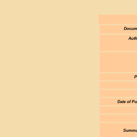
Docum
Auth
P
Date of Pu
Summar