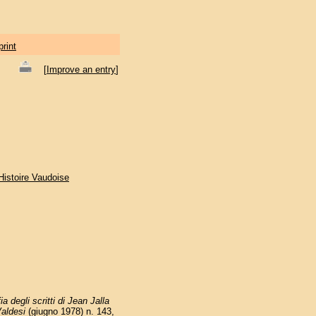
print
[
Improve an entry
]
'Histoire Vaudoise
a degli scritti di Jean Jalla
Valdesi
(giugno 1978) n. 143,