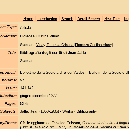
|
|
|
|
|
Home
Introduction
Search
Detail Search
New Title
Im
ent Type:
Article
or/editor:
Fiorenza Cristina Vinay
Standard:
Vinay, Fiorenza Cristina [Fiorenza Cristina Vinay]
Title:
Bibliografia degli scritti di Jean Jalla
Standard:
eriodical:
Bollettino della Società di Studi Valdesi - Bulletin de la Société d
Volume:
97
Issue:
141-142
blication:
giugno-dicembre 1977
Pages:
53-65
Subjects:
Jalla, Jean (1868-1935) - Works - Bibliography
y/Notes:
Cfr. le aggiunte da Osvaldo Coisson,
Osservazioni sulla bibliografi
(Boll. n. 141-142, dic. 1977)
, in:
Bollettino della Società di Studi 