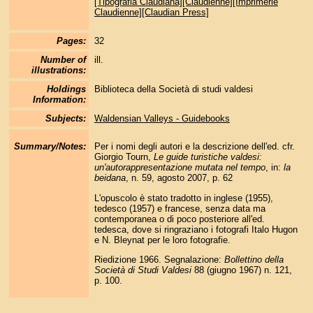
[Tipografia Claudiana][Claudienne][Imprimerie
Claudienne][Claudian Press]
Pages:
32
Number of
ill.
illustrations:
Holdings
Biblioteca della Società di studi valdesi
Information:
Subjects:
Waldensian Valleys - Guidebooks
Summary/Notes:
Per i nomi degli autori e la descrizione dell'ed. cfr.
Giorgio Tourn,
Le guide turistiche valdesi:
un'autorappresentazione mutata nel tempo
, in:
la
beidana
, n. 59, agosto 2007, p. 62
L'opuscolo è stato tradotto in inglese (1955),
tedesco (1957) e francese, senza data ma
contemporanea o di poco posteriore all'ed.
tedesca, dove si ringraziano i fotografi Italo Hugon
e N. Bleynat per le loro fotografie.
Riedizione 1966. Segnalazione:
Bollettino della
Società di Studi Valdesi
88 (giugno 1967) n. 121,
p. 100.