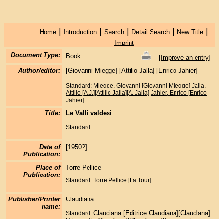
|
|
|
|
|
Home
Introduction
Search
Detail Search
New Title
Imprint
Document Type:
Book
[
Improve an entry
]
Author/editor:
[Giovanni Miegge] [Attilio Jalla] [Enrico Jahier]
Standard:
Miegge, Giovanni [Giovanni Miegge]
Jalla,
Attilio [A.J.][Attilio Jalla][A. Jalla]
Jahier, Enrico [Enrico
Jahier]
Title:
Le Valli valdesi
Standard:
Date of
[1950?]
Publication:
Place of
Torre Pellice
Publication:
Standard:
Torre Pellice [La Tour]
Publisher/Printer
Claudiana
name:
Claudiana [Editrice Claudiana][Claudiana]
Standard: