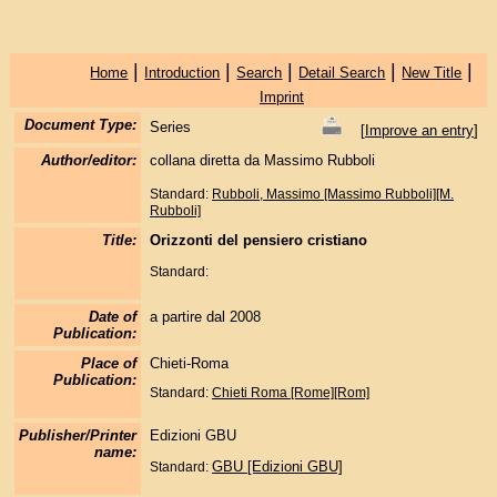
|
|
|
|
|
Home
Introduction
Search
Detail Search
New Title
Imprint
Document Type:
Series
[
Improve an entry
]
Author/editor:
collana diretta da Massimo Rubboli
Standard:
Rubboli, Massimo [Massimo Rubboli][M.
Rubboli]
Title:
Orizzonti del pensiero cristiano
Standard:
Date of
a partire dal 2008
Publication:
Place of
Chieti-Roma
Publication:
Standard:
Chieti
Roma [Rome][Rom]
Publisher/Printer
Edizioni GBU
name:
GBU [Edizioni GBU]
Standard: