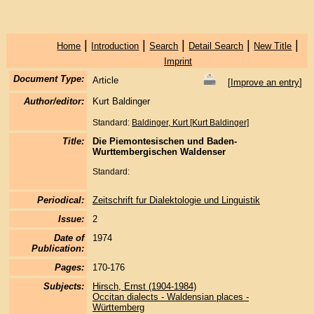
|
|
|
|
|
Home
Introduction
Search
Detail Search
New Title
Imprint
Document Type:
Article
[
Improve an entry
]
Author/editor:
Kurt Baldinger
Standard:
Baldinger, Kurt [Kurt Baldinger]
Title:
Die Piemontesischen und Baden-
Wurttembergischen Waldenser
Standard:
Periodical:
Zeitschrift fur Dialektologie und Linguistik
Issue:
2
Date of
1974
Publication:
Pages:
170-176
Subjects:
Hirsch, Ernst (1904-1984)
Occitan dialects - Waldensian places -
Württemberg