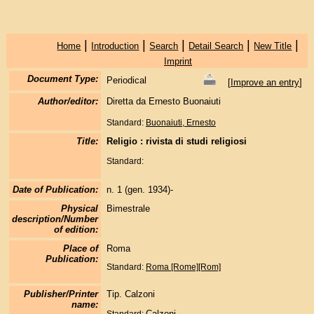
|
|
|
|
|
Home
Introduction
Search
Detail Search
New Title
Imprint
Document Type:
Periodical
[
Improve an entry
]
Author/editor:
Diretta da Ernesto Buonaiuti
Standard:
Buonaiuti, Ernesto
Title:
Religio : rivista di studi religiosi
Standard:
Date of Publication:
n. 1 (gen. 1934)-
Physical
Bimestrale
description/Number
of edition:
Place of
Roma
Publication:
Standard:
Roma [Rome][Rom]
Publisher/Printer
Tip. Calzoni
name:
Calzoni