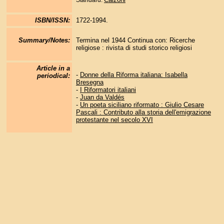
Standard:
ISBN/ISSN:
1722-1994.
Summary/Notes:
Termina nel 1944 Continua con: Ricerche
religiose : rivista di studi storico religiosi
Article in a
-
Donne della Riforma italiana: Isabella
periodical:
Bresegna
-
I Riformatori italiani
-
Juan da Valdés
-
Un poeta siciliano riformato : Giulio Cesare
Pascali : Contributo alla storia dell'emigrazione
protestante nel secolo XVI