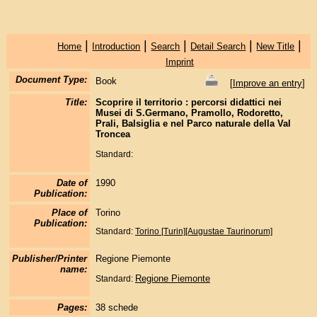
|
|
|
|
|
Home
Introduction
Search
Detail Search
New Title
Imprint
Document Type:
Book
[
Improve an entry
]
Title:
Scoprire il territorio : percorsi didattici nei
Musei di S.Germano, Pramollo, Rodoretto,
Prali, Balsiglia e nel Parco naturale della Val
Troncea
Standard:
Date of
1990
Publication:
Place of
Torino
Publication:
Standard:
Torino [Turin][Augustae Taurinorum]
Publisher/Printer
Regione Piemonte
name:
Regione Piemonte
Standard:
Pages:
38 schede