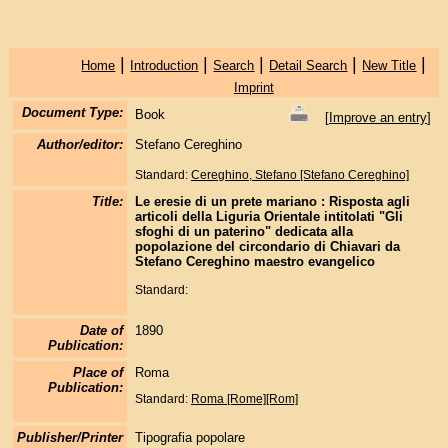
|
|
|
|
|
Home
Introduction
Search
Detail Search
New Title
Imprint
Document Type:
Book
[
Improve an entry
]
Author/editor:
Stefano Cereghino
Standard:
Cereghino, Stefano [Stefano Cereghino]
Title:
Le eresie di un prete mariano : Risposta agli
articoli della Liguria Orientale intitolati "Gli
sfoghi di un paterino" dedicata alla
popolazione del circondario di Chiavari da
Stefano Cereghino maestro evangelico
Standard:
Date of
1890
Publication:
Place of
Roma
Publication:
Standard:
Roma [Rome][Rom]
Publisher/Printer
Tipografia popolare