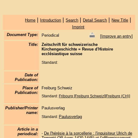
|
|
|
|
|
Home
Introduction
Search
Detail Search
New Title
Imprint
Document Type:
Periodical
[
Improve an entry
]
Title:
Zeitschrift für schweizerische
Kirchengeschichte = Revue d'Histoire
ecclésiastique suisse
Standard:
Date of
Publication:
Place of
Freiburg Schweiz
Publication:
Standard:
Fribourg [Freiburg Schweiz][Freiburg (CH)]
Publisher/Printer
Paulusverlag
name:
Paulusverlag
Standard:
Article in a
-
De l'hérésie à la sorcellerie : l'inquisiteur Ulrich de
periodical:
Torrenté OP (vers 1420-1445) et l'afffermissement