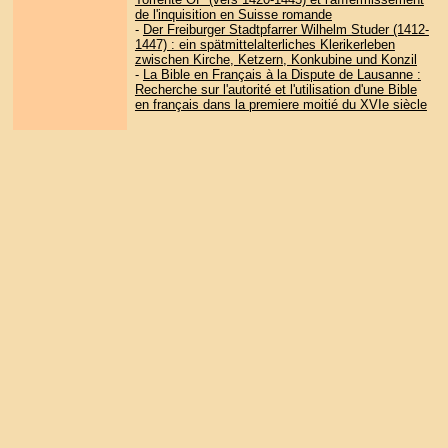
de l'inquisition en Suisse romande
-
Der Freiburger Stadtpfarrer Wilhelm Studer (1412-
1447) : ein spätmittelalterliches Klerikerleben
zwischen Kirche, Ketzern, Konkubine und Konzil
-
La Bible en Français à la Dispute de Lausanne :
Recherche sur l'autorité et l'utilisation d'une Bible
en français dans la premiere moitié du XVIe siècle