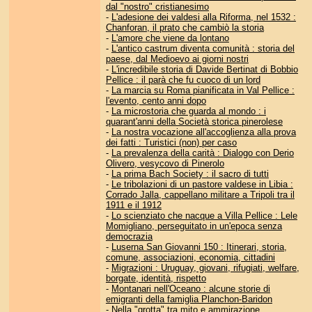
dal "nostro" cristianesimo
-
L'adesione dei valdesi alla Riforma, nel 1532 :
Chanforan, il prato che cambiò la storia
-
L'amore che viene da lontano
-
L'antico castrum diventa comunità : storia del
paese, dal Medioevo ai giorni nostri
-
L'incredibile storia di Davide Bertinat di Bobbio
Pellice : il parà che fu cuoco di un lord
-
La marcia su Roma pianificata in Val Pellice :
l'evento, cento anni dopo
-
La microstoria che guarda al mondo : i
quarant'anni della Società storica pinerolese
-
La nostra vocazione all'accoglienza alla prova
dei fatti : Turistici (non) per caso
-
La prevalenza della carità : Dialogo con Derio
Olivero, vesycovo di Pinerolo
-
La prima Bach Society : il sacro di tutti
-
Le tribolazioni di un pastore valdese in Libia :
Corrado Jalla, cappellano militare a Tripoli tra il
1911 e il 1912
-
Lo scienziato che nacque a Villa Pellice : Lele
Momigliano, perseguitato in un'epoca senza
democrazia
-
Luserna San Giovanni 150 : Itinerari, storia,
comune, associazioni, economia, cittadini
-
Migrazioni : Uruguay, giovani, rifugiati, welfare,
borgate, identità, rispetto
-
Montanari nell'Oceano : alcune storie di
emigranti della famiglia Planchon-Baridon
-
Nella "grotta" tra mito e ammirazione