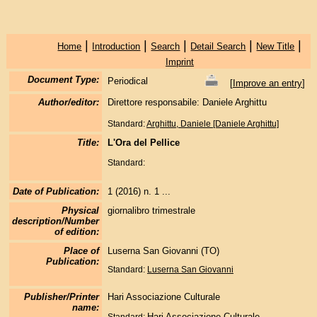
|
|
|
|
|
Home
Introduction
Search
Detail Search
New Title
Imprint
Document Type:
Periodical
[
Improve an entry
]
Author/editor:
Direttore responsabile: Daniele Arghittu
Standard:
Arghittu, Daniele [Daniele Arghittu]
Title:
L'Ora del Pellice
Standard:
Date of Publication:
1 (2016) n. 1 ...
Physical
giornalibro trimestrale
description/Number
of edition:
Place of
Luserna San Giovanni (TO)
Publication:
Standard:
Luserna San Giovanni
Publisher/Printer
Hari Associazione Culturale
name:
Hari Associazione Culturale