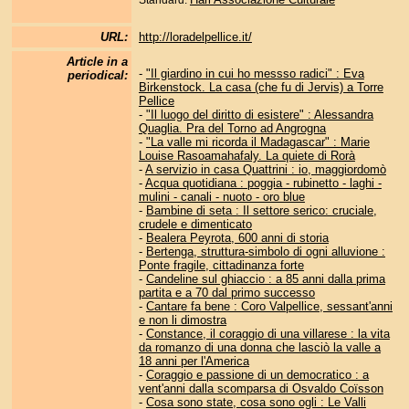
Standard:
URL:
http://loradelpellice.it/
Article in a
-
"Il giardino in cui ho messso radici" : Eva
periodical:
Birkenstock. La casa (che fu di Jervis) a Torre
Pellice
-
"Il luogo del diritto di esistere" : Alessandra
Quaglia. Pra del Torno ad Angrogna
-
"La valle mi ricorda il Madagascar" : Marie
Louise Rasoamahafaly. La quiete di Rorà
-
A servizio in casa Quattrini : io, maggiordomò
-
Acqua quotidiana : poggia - rubinetto - laghi -
mulini - canali - nuoto - oro blue
-
Bambine di seta : Il settore serico: cruciale,
crudele e dimenticato
-
Bealera Peyrota, 600 anni di storia
-
Bertenga, struttura-simbolo di ogni alluvione :
Ponte fragile, cittadinanza forte
-
Candeline sul ghiaccio : a 85 anni dalla prima
partita e a 70 dal primo successo
-
Cantare fa bene : Coro Valpellice, sessant'anni
e non li dimostra
-
Constance, il coraggio di una villarese : la vita
da romanzo di una donna che lasciò la valle a
18 anni per l'America
-
Coraggio e passione di un democratico : a
vent'anni dalla scomparsa di Osvaldo Coïsson
-
Cosa sono state, cosa sono ogli : Le Valli