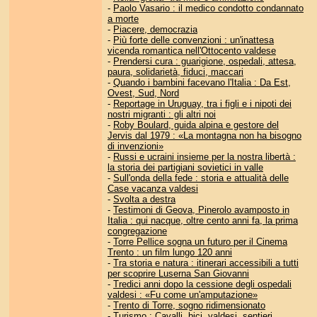
-
Paolo Vasario : il medico condotto condannato
a morte
-
Piacere, democrazia
-
Più forte delle convenzioni : un'inattesa
vicenda romantica nell'Ottocento valdese
-
Prendersi cura : guarigione, ospedali, attesa,
paura, solidarietà, fiduci, maccari
-
Quando i bambini facevano l'Italia : Da Est,
Ovest, Sud, Nord
-
Reportage in Uruguay, tra i figli e i nipoti dei
nostri migranti : gli altri noi
-
Roby Boulard, guida alpina e gestore del
Jervis dal 1979 : «La montagna non ha bisogno
di invenzioni»
-
Russi e ucraini insieme per la nostra libertà :
la storia dei partigiani sovietici in valle
-
Sull'onda della fede : storia e attualità delle
Case vacanza valdesi
-
Svolta a destra
-
Testimoni di Geova, Pinerolo avamposto in
Italia : qui nacque, oltre cento anni fa, la prima
congregazione
-
Torre Pellice sogna un futuro per il Cinema
Trento : un film lungo 120 anni
-
Tra storia e natura : itinerari accessibili a tutti
per scoprire Luserna San Giovanni
-
Tredici anni dopo la cessione degli ospedali
valdesi : «Fu come un'amputazione»
-
Trento di Torre, sogno ridimensionato
-
Turismo : Cavalli, bici, valdesi, sentieri,