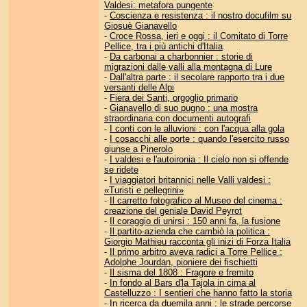
Valdesi: metafora pungente
-
Coscienza e resistenza : il nostro docufilm su
Giosuè Gianavello
-
Croce Rossa, ieri e oggi : il Comitato di Torre
Pellice, tra i più antichi d'Italia
-
Da carbonai a charbonnier : storie di
migrazioni dalle valli alla montagna di Lure
-
Dall'altra parte : il secolare rapporto tra i due
versanti delle Alpi
-
Fiera dei Santi, orgoglio primario
-
Gianavello di suo pugno : una mostra
straordinaria con documenti autografi
-
I conti con le alluvioni : con l'acqua alla gola
-
I cosacchi alle porte : quando l'esercito russo
giunse a Pinerolo
-
I valdesi e l'autoironia : Il cielo non si offende
se ridete
-
I viaggiatori britannici nelle Valli valdesi :
«Turisti e pellegrini»
-
Il carretto fotografico al Museo del cinema :
creazione del geniale David Peyrot
-
Il coraggio di unirsi : 150 anni fa, la fusione
-
Il partito-azienda che cambiò la politica :
Giorgio Mathieu racconta gli inizi di Forza Italia
-
Il primo arbitro aveva radici a Torre Pellice :
Adolphe Jourdan, pioniere dei fischietti
-
Il sisma del 1808 : Fragore e fremito
-
In fondo al Bars d'la Tajola in cima al
Castelluzzo : I sentieri che hanno fatto la storia
-
In ricerca da duemila anni : le strade percorse