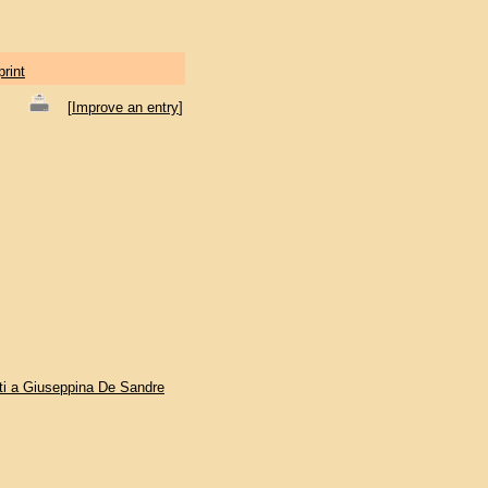
print
[
Improve an entry
]
erti a Giuseppina De Sandre