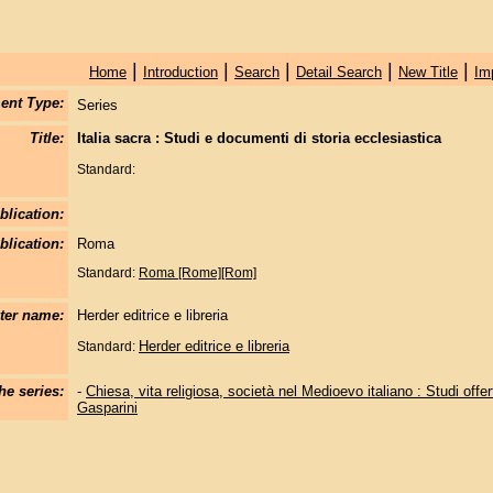
|
|
|
|
|
Home
Introduction
Search
Detail Search
New Title
Im
ent Type:
Series
Title:
Italia sacra : Studi e documenti di storia ecclesiastica
Standard:
blication:
blication:
Roma
Standard:
Roma [Rome][Rom]
nter name:
Herder editrice e libreria
Herder editrice e libreria
Standard:
he series:
-
Chiesa, vita religiosa, società nel Medioevo italiano : Studi off
Gasparini