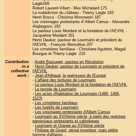
Laigle169
Robert Laurent-Vibert - Max Michelard 175
La malédiction du château - Thierry Laigle 183
Henri Bosco - Christina Morzewski 187
Les voisinages protestants d' Albert Camus - Alexandre
Alajbegovic 193
Le pasteur Louis Mordant et la fondation de l'AEVHL -
Jacqueline Mordant 201
Horst Deuker, pasteur de Lourmarin et président de
l'AEVHL - François Wencélius 207
Les cimetières familiaux - Christiane Aguitton, Magali
Bourgue et Thierry Laigle 215
Contribution
-
André Bassaget, pasteur en Révolution
in a
-
Horst Deuker, pasteur de Lourmarin et président de
collective
l'AEVHL
work :
-
Jean d'Ailhaud, le guérisseur de l'Europe
-
L'affaire des tentures de Lourmarin
-
Le pasteur Louis Mordant et la fondation de l'AEVHL
-
Le temple de Lourmarin
-
Les actes d'habitation de Lourmarin (1480, 1495,
1523)
-
Les cimetières familiaux
-
Les fugitifs de Lourmarin
-
Les voisinages protestants d'Albert Camus
-
Lourmarin au XVIIIème siècle, à partir des registres
paroissiaux protestants et catholiques
-
Lourmarin et Orange au XVIIème siècle
-
Philippe de Girard, génial inventeur, mais piètre
homme d'affaires...