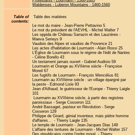
Protestants - Lourmarin - 1560-1685
Waldenses - Luberon Mountains - 1460-1560
Table of
Table des matières
contents:
Le mot du maire - Jean-Pierre Pettavino 5
Le mot du président de l'AEVHL - Michel Walter 7
Les oppida de Château Sarrazin et des Lauzières -
Maeva Serieys 9
Vaudois des Alpes et vaudois de Provence 21
Les actes d'habitation de Lourmarin - Alain Rossi 25
L'Église de Lourmarin sous le régime de l'édit de Nantes
- Céline Borello 43
Un testament jamais ouvert - Gabriel Audisio 59
Lourmarin et Orange au XVIIème siècle - Françoise
Moreil 67
Les fugitifs de Lourmarin - François Wencélius 81
Lourmarin au XVIIIème siècle : un village épargné par
la peste - Edmond Lisle 93
Jean d'Ailhaud, le guérisseur de l'Europe - Thierry Laigle
101
Lourmarin au XVIIIème siècle, à partir des registres
paroissiaux - Serge Cosseron 111
André Bassaget, pasteur en Révolution - Serge
Cosseron 129
Philippe de Girard, génial inventeur, mais piètre homme
d'affaires... - Thierry Laigle 135
Le temple de Lourmarin - Jean-Jacques Dias 149
L'affaire des tentures de Lourmarin - Michel Walter 157
Des républicains contre l'ordre moral - Thierry