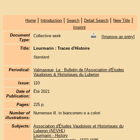
|
|
|
|
|
Home
Introduction
Search
Detail Search
New Title
Imprint
Document
Collective work
[
Improve an entry
]
Type:
Title:
Lourmarin : Traces d'Histoire
Standard:
Periodical:
Valmasque, La : Bulletin de l'Association d'Études
Vaudoises & Historiques du Luberon
Issue:
110
Date of
Été 2021
Publication:
Pages:
225 p.
Number of
Numerose ill. in bianconero e a colori
illustrations:
Subjects:
Association d'Études Vaudoises et Historiques du
Luberon (AEVHL)
Lourmarin - History