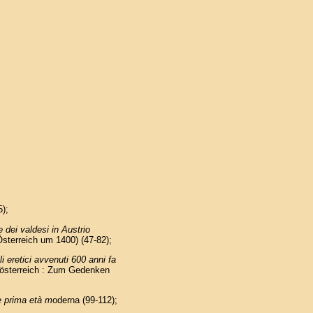
5);
 dei valdesi in Austrio
Österreich um 1400) (47-82);
li eretici avvenuti 600 anni fa
erösterreich : Zum Gedenken
le prima età m
oderna (99-112);