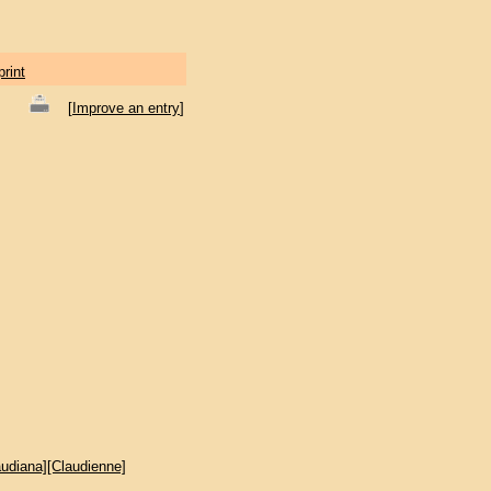
print
[
Improve an entry
]
audiana][Claudienne]