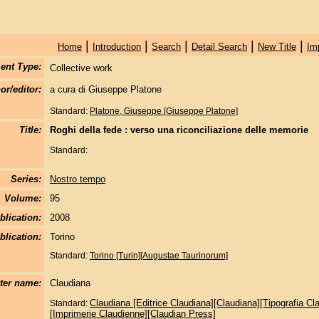
|
|
|
|
|
Home
Introduction
Search
Detail Search
New Title
Im
ent Type:
Collective work
or/editor:
a cura di Giuseppe Platone
Standard:
Platone, Giuseppe [Giuseppe Platone]
Title:
Roghi della fede : verso una riconciliazione delle memorie
Standard:
Series:
Nostro tempo
Volume:
95
blication:
2008
blication:
Torino
Standard:
Torino [Turin][Augustae Taurinorum]
nter name:
Claudiana
Claudiana [Editrice Claudiana][Claudiana][Tipografia Cl
Standard:
[Imprimerie Claudienne][Claudian Press]