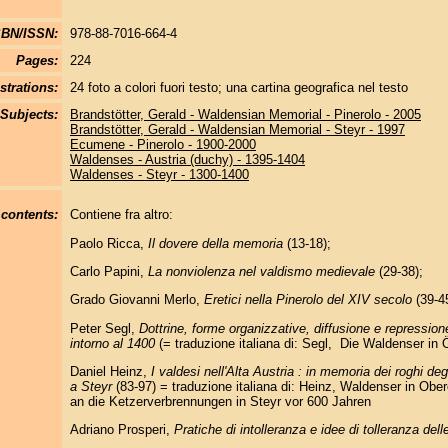
SBN/ISSN:
978-88-7016-664-4
Pages:
224
strations:
24 foto a colori fuori testo; una cartina geografica nel testo
Subjects:
Brandstötter, Gerald - Waldensian Memorial - Pinerolo - 2005
Brandstötter, Gerald - Waldensian Memorial - Steyr - 1997
Ecumene - Pinerolo - 1900-2000
Waldenses - Austria (duchy) - 1395-1404
Waldenses - Steyr - 1300-1400
 contents:
Contiene fra altro:
Paolo Ricca,
Il dovere della memoria
(13-18);
Carlo Papini,
La nonviolenza nel valdismo medievale
(29-38);
Grado Giovanni Merlo,
Eretici nella Pinerolo del XIV secolo
(39-4
Peter Segl,
Dottrine, forme organizzative, diffusione e repressione
intorno al 1400
(= traduzione italiana di: Segl, Die Waldenser in 
Daniel Heinz,
I valdesi nell'Alta Austria : in memoria dei roghi deg
a Steyr
(83-97) = traduzione italiana di: Heinz, Waldenser in Ob
an die Ketzerverbrennungen in Steyr vor 600 Jahren
Adriano Prosperi,
Pratiche di intolleranza e idee di tolleranza del