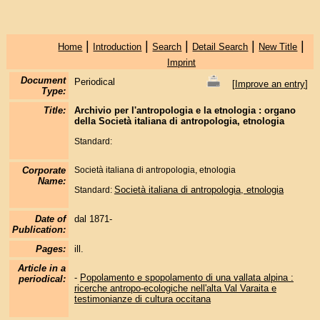
|
|
|
|
|
Home
Introduction
Search
Detail Search
New Title
Imprint
Document
Periodical
[
Improve an entry
]
Type:
Title:
Archivio per l'antropologia e la etnologia : organo
della Società italiana di antropologia, etnologia
Standard:
Corporate
Società italiana di antropologia, etnologia
Name:
Società italiana di antropologia, etnologia
Standard:
Date of
dal 1871-
Publication:
Pages:
ill.
Article in a
-
Popolamento e spopolamento di una vallata alpina :
periodical:
ricerche antropo-ecologiche nell'alta Val Varaita e
testimonianze di cultura occitana