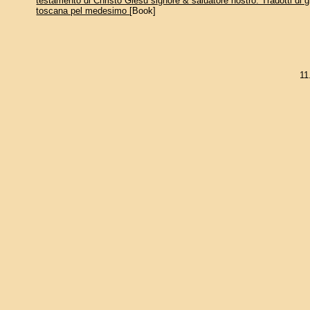
testamento di Christo Giesu signore & saluatore nostro. Tradotti di g
toscana pel medesimo
[Book]
11