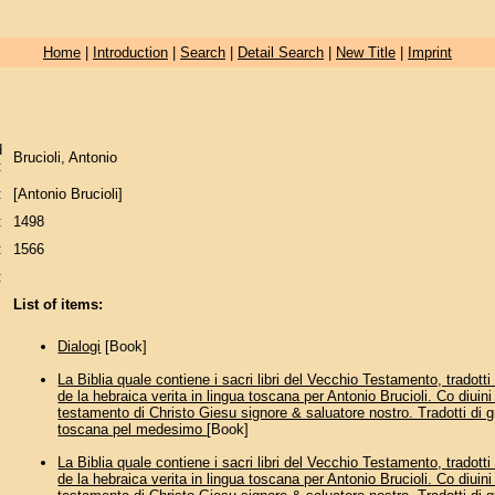
Home
|
Introduction
|
Search
|
Detail Search
|
New Title
|
Imprint
d
Brucioli, Antonio
:
:
[Antonio Brucioli]
:
1498
:
1566
:
List of items:
Dialogi
[Book]
La Biblia quale contiene i sacri libri del Vecchio Testamento, tradot
de la hebraica verita in lingua toscana per Antonio Brucioli. Co diuini 
testamento di Christo Giesu signore & saluatore nostro. Tradotti di g
toscana pel medesimo
[Book]
La Biblia quale contiene i sacri libri del Vecchio Testamento, tradot
de la hebraica verita in lingua toscana per Antonio Brucioli. Co diuini 