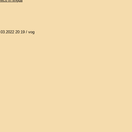
reco in lingua
.03.2022 20:19
/ vog