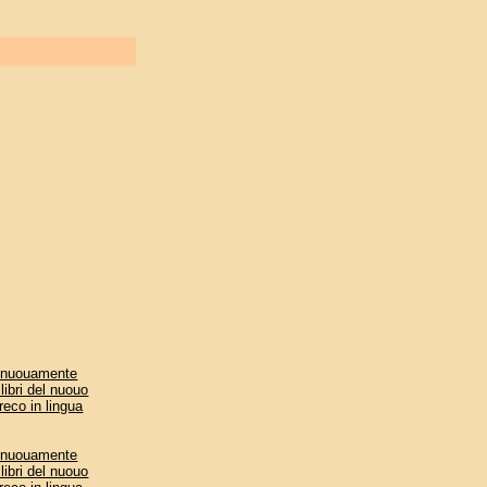
ti nuouamente
libri del nuouo
reco in lingua
ti nuouamente
libri del nuouo