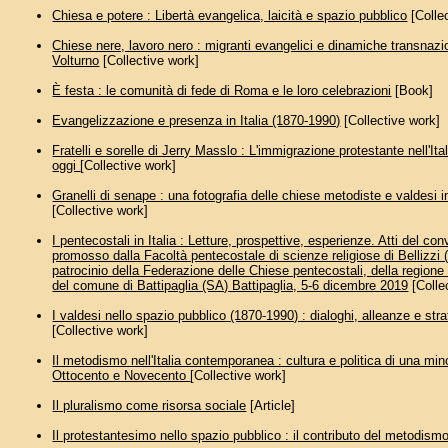
Chiesa e potere : Libertà evangelica, laicità e spazio pubblico
[Colle
Chiese nere, lavoro nero : migranti evangelici e dinamiche transnazi
Volturno
[Collective work]
È festa : le comunità di fede di Roma e le loro celebrazioni
[Book]
Evangelizzazione e presenza in Italia (1870-1990)
[Collective work]
Fratelli e sorelle di Jerry Masslo : L'immigrazione protestante nell'Itali
oggi
[Collective work]
Granelli di senape : una fotografia delle chiese metodiste e valdesi in
[Collective work]
I pentecostali in Italia : Letture, prospettive, esperienze. Atti del co
promosso dalla Facoltà pentecostale di scienze religiose di Bellizzi 
patrocinio della Federazione delle Chiese pentecostali, della region
del comune di Battipaglia (SA) Battipaglia, 5-6 dicembre 2019
[Colle
I valdesi nello spazio pubblico (1870-1990) : dialoghi, alleanze e stra
[Collective work]
Il metodismo nell'Italia contemporanea : cultura e politica di una min
Ottocento e Novecento
[Collective work]
Il pluralismo come risorsa sociale
[Article]
Il protestantesimo nello spazio pubblico : il contributo del metodism