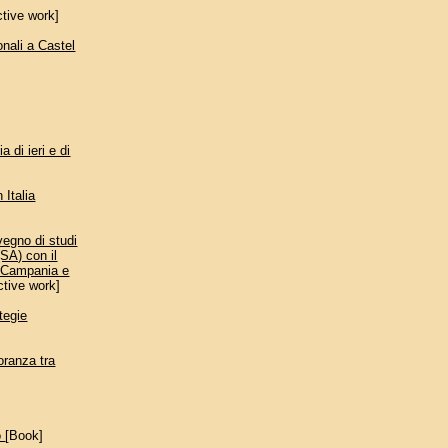
ctive work]
onali a Castel
a di ieri e di
 Italia
nvegno di studi
(SA) con il
e Campania e
ctive work]
tegie
oranza tra
o
[Book]