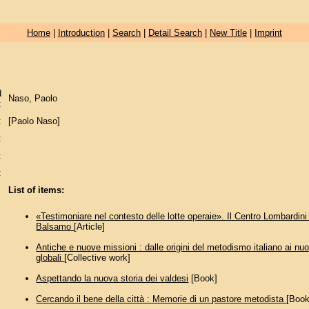
Home
|
Introduction
|
Search
|
Detail Search
|
New Title
|
Imprint
d
Naso, Paolo
:
:
[Paolo Naso]
:
:
:
List of items:
«Testimoniare nel contesto delle lotte operaie». Il Centro Lombardini 
Balsamo
[Article]
Antiche e nuove missioni : dalle origini del metodismo italiano ai nuo
globali
[Collective work]
Aspettando la nuova storia dei valdesi
[Book]
Cercando il bene della città : Memorie di un pastore metodista
[Book