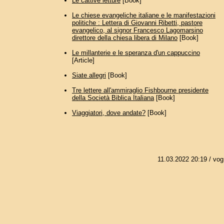
Le cattive letture
[Book]
Le chiese evangeliche italiane e le manifestazioni
politiche : Lettera di Giovanni Ribetti, pastore
evangelico, al signor Francesco Lagomarsino
direttore della chiesa libera di Milano
[Book]
Le millanterie e le speranza d'un cappuccino
[Article]
Siate allegri
[Book]
Tre lettere all'ammiraglio Fishbourne presidente
della Società Biblica Italiana
[Book]
Viaggiatori, dove andate?
[Book]
11.03.2022 20:19
/ vog