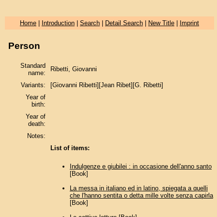
Home
|
Introduction
|
Search
|
Detail Search
|
New Title
|
Imprint
Person
Standard
Ribetti, Giovanni
name:
Variants:
[Giovanni Ribetti][Jean Ribet][G. Ribetti]
Year of
birth:
Year of
death:
Notes:
List of items:
Indulgenze e giubilei : in occasione dell'anno santo
[Book]
La messa in italiano ed in latino, spiegata a quelli
che l'hanno sentita o detta mille volte senza capirla
[Book]