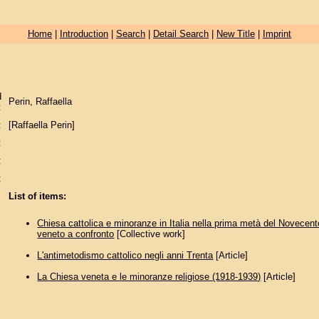
Home
|
Introduction
|
Search
|
Detail Search
|
New Title
|
Imprint
d
Perin, Raffaella
:
:
[Raffaella Perin]
:
:
:
List of items:
Chiesa cattolica e minoranze in Italia nella prima metà del Novecento
veneto a confronto
[Collective work]
L'antimetodismo cattolico negli anni Trenta
[Article]
La Chiesa veneta e le minoranze religiose (1918-1939)
[Article]