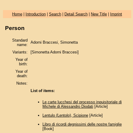
Home
|
Introduction
|
Search
|
Detail Search
|
New Title
|
Imprint
Person
Standard
Adorni Braccesi, Simonetta
name:
Variants:
[Simonetta Adorni Braccesi]
Year of
birth:
Year of
death:
Notes:
List of items:
Le carte lucchesi del processo inquisitoriale di
Michele di Alessandro Diodati
[Article]
Lentulo (Lentolo), Scipione
[Article]
Libro di ricordi degnissimi delle nostre famiglie
[Book]