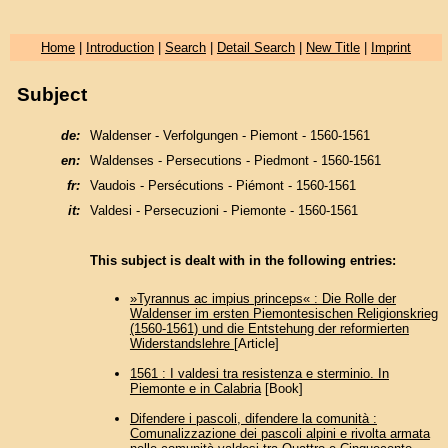
Home
|
Introduction
|
Search
|
Detail Search
|
New Title
|
Imprint
Subject
de:
Waldenser - Verfolgungen - Piemont - 1560-1561
en:
Waldenses - Persecutions - Piedmont - 1560-1561
fr:
Vaudois - Persécutions - Piémont - 1560-1561
it:
Valdesi - Persecuzioni - Piemonte - 1560-1561
This subject is dealt with in the following entries:
»Tyrannus ac impius princeps« : Die Rolle der
Waldenser im ersten Piemontesischen Religionskrieg
(1560-1561) und die Entstehung der reformierten
Widerstandslehre
[Article]
1561 : I valdesi tra resistenza e sterminio. In
Piemonte e in Calabria
[Book]
Difendere i pascoli, difendere la comunità :
Comunalizzazione dei pascoli alpini e rivolta armata