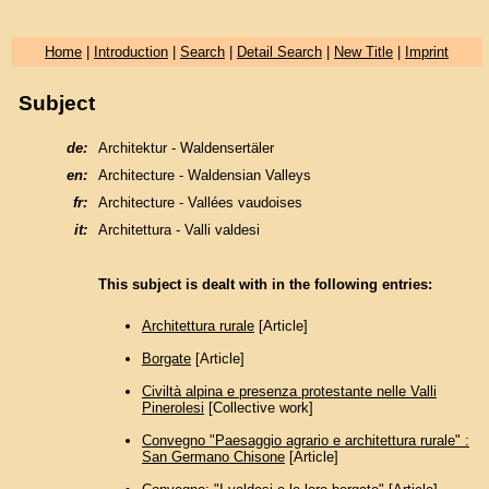
Home
|
Introduction
|
Search
|
Detail Search
|
New Title
|
Imprint
Subject
de:
Architektur - Waldensertäler
en:
Architecture - Waldensian Valleys
fr:
Architecture - Vallées vaudoises
it:
Architettura - Valli valdesi
This subject is dealt with in the following entries:
Architettura rurale
[Article]
Borgate
[Article]
Civiltà alpina e presenza protestante nelle Valli
Pinerolesi
[Collective work]
Convegno "Paesaggio agrario e architettura rurale" :
San Germano Chisone
[Article]