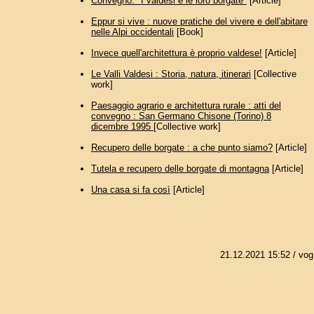
Convegno: "I valdesi e le loro borgate"
[Article]
Eppur si vive : nuove pratiche del vivere e dell'abitare
nelle Alpi occidentali
[Book]
Invece quell'architettura è proprio valdese!
[Article]
Le Valli Valdesi : Storia, natura, itinerari
[Collective
work]
Paesaggio agrario e architettura rurale : atti del
convegno : San Germano Chisone (Torino) 8
dicembre 1995
[Collective work]
Recupero delle borgate : a che punto siamo?
[Article]
Tutela e recupero delle borgate di montagna
[Article]
Una casa si fa così
[Article]
21.12.2021 15:52
/ vog