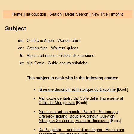
Home
|
Introduction
|
Search
|
Detail Search
|
New Title
|
Imprint
Subject
de:
Cottische Alpen - Wanderführer
en:
Cottian Alps - Walkers' guides
fr:
Alpes cottiennes - Guides d'excursions
it:
Alpi Cozie - Guide escursionistiche
This subject is dealt with in the following entries:
‎Itinéraire descriptif et historique du Dauphiné
[Book]
Alpi Cozie centrali : dal Colle delle Traversette al
Colle del Monginevro
[Book]
Alpi cozie settentrionali : Parte 1.: Sottogruppi
Granero-Frioland, Boucler-Cornour, Queyron-
Albergian-Sestrieres, Assietta-Rocciavre
[Book]
Da Pragelato ... sentieri di montagna : Escursioni,