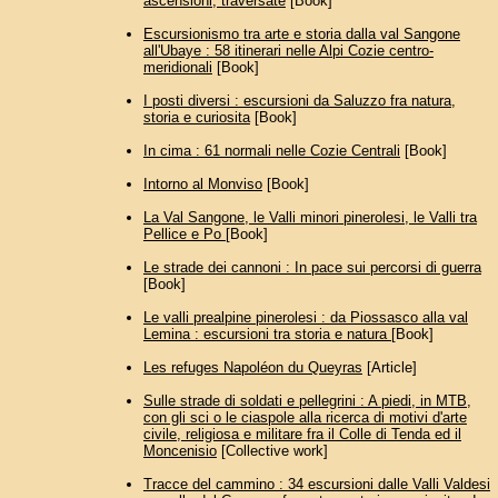
ascensioni, traversate
[Book]
Escursionismo tra arte e storia dalla val Sangone
all'Ubaye : 58 itinerari nelle Alpi Cozie centro-
meridionali
[Book]
I posti diversi : escursioni da Saluzzo fra natura,
storia e curiosita
[Book]
In cima : 61 normali nelle Cozie Centrali
[Book]
Intorno al Monviso
[Book]
La Val Sangone, le Valli minori pinerolesi, le Valli tra
Pellice e Po
[Book]
Le strade dei cannoni : In pace sui percorsi di guerra
[Book]
Le valli prealpine pinerolesi : da Piossasco alla val
Lemina : escursioni tra storia e natura
[Book]
Les refuges Napoléon du Queyras
[Article]
Sulle strade di soldati e pellegrini : A piedi, in MTB,
con gli sci o le ciaspole alla ricerca di motivi d'arte
civile, religiosa e militare fra il Colle di Tenda ed il
Moncenisio
[Collective work]
Tracce del cammino : 34 escursioni dalle Valli Valdesi