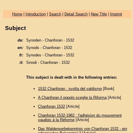
Home
|
Introduction
|
Search
|
Detail Search
|
New Title
|
Imprint
Subject
de:
Synoden - Chanforan - 1532
en:
Synods - Chanforan - 1532
fr:
Synodes - Chanforan - 1532
it:
Sinodi - Chanforan - 1532
This subject is dealt with in the following entries:
1532 Chanforan : svolta del valdismo
[Book]
A Chanforan il popolo sceglie la Riforma
[Article]
Chanforan 1532
[Article]
Chanforan 1532-1982 : l'adhésion du mouvement
vaudois à la Réforme
[Article]
Das Waldenserbekenntnis von Chanforan 1532 - ein