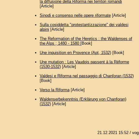
la diffusione della Riforma nei territori romandi
[Article]
Sinodi e consenso nelle opere riformate
[Article]
Sulla cosiddetta "protestantizzazione" dei valdesi
alpini
[Article]
The Reformation of the Heretics : the Waldenses of
the Alps ; 1480 - 1580
[Book]
Une inquisition en Provence (Apt, 1532)
[Book]
Une mutation : Les Vaudois passent à la Réforme
(1530-1532)
[Article]
Valdesi e Riforma nel passaggio di Chanforan (1532)
[Book]
Verso la Riforma
[Article]
Waldenserbekenntnis (Erklärung von Chanforan)
(1532)
[Article]
21.12.2021 15:52
/ vog