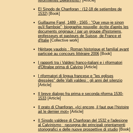
reformiertes Bekenntnis?
[Article]
El Sinodo de Chanforan : (12-18 de setiembre de
1532)
[Book]
Guillaume Farel, 1489 - 1565 : "Que veux-je sinon
qu'il flamboie"; biographie nouvelle; écrite d'après les
documents originaux / par un groupe d'historiens,
professeurs et pasteurs de Suisse, de France et
d'Italie
[Collective work]
Héritage vaudois : Roman historique et familial ayant
participé au concours littéraire 2006
[Book]
I rapporti tra i Valdesi franco-italiani e i riformatori
d'Oltralpe prima di Calvino
[Article]
I riformatori di lingua francese e "les eglises
dressées" delle Valli valdesi : gli anni del silenzio
[Article]
Il breve dialogo fra prima e seconda riforma 1530-
1533
[Article]
Il prato di Chanforan. «Ici encore, il faut que l’histoire
ait le dernier mot»
[Article]
Il Sinodo valdese di Chanforan del 1532 e l'adesione
al Calvinismo : rassegna dei principali orientamenti
storiografici e delle nuove prospettive di studio
[Book]