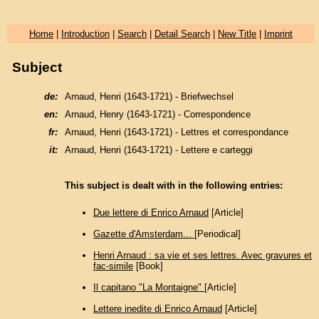
Home
|
Introduction
|
Search
|
Detail Search
|
New Title
|
Imprint
Subject
de:
Arnaud, Henri (1643-1721) - Briefwechsel
en:
Arnaud, Henry (1643-1721) - Correspondence
fr:
Arnaud, Henri (1643-1721) - Lettres et correspondance
it:
Arnaud, Henri (1643-1721) - Lettere e carteggi
This subject is dealt with in the following entries:
Due lettere di Enrico Arnaud
[Article]
Gazette d'Amsterdam...
[Periodical]
Henri Arnaud : sa vie et ses lettres. Avec gravures et
fac-simile
[Book]
Il capitano "La Montaigne"
[Article]
Lettere inedite di Enrico Arnaud
[Article]