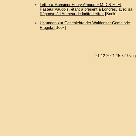
Lettre a Monsieur Henry Arnaud F.M.D.S.E. Et
Pasteur Vaudois, étant à present à Londres, avec sa
Réponse à l’Autheur de ladite Lettre.
[Book]
Urkunden zur Geschichte der Waldenser-Gemeinde
Pragela
[Book]
21.12.2021 15:52
/ vog