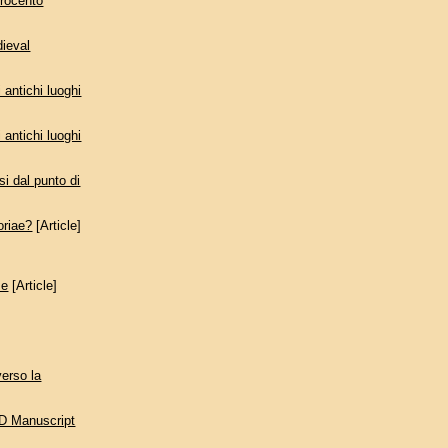
ttrocento
dieval
 antichi luoghi
 antichi luoghi
si dal punto di
oriae?
[Article]
se
[Article]
verso la
CD Manuscript