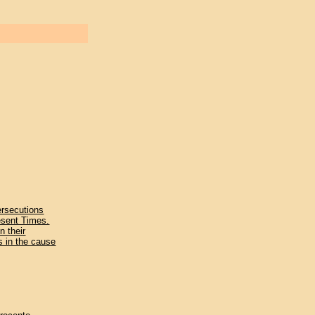
persecutions
resent Times.
n their
s in the cause