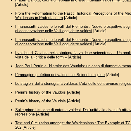
Fratelli Barlotti, cagnardi, sorelle in Cristo : Identità valdesi nel Qua
[Article]
From the Reformation to the Past : Historical Perceptions of the Me
Waldenses in Protestantism
[Article]
I manoscritti valdesi e le valli del Piemonte : Nuove prospettive sugli
di conservazione nelle Valli oggi dette valdesi
[Article]
I manoscritti valdesi e le valli del Piemonte : Nuove prospettive sugli
di conservazione nelle Valli oggi dette valdesi
[Article]
I valdesi di Calabria nella storiografia valdese seicentesca : Un anali
vista della «critica delle formi»
[Article]
Jean-Paul Perrin e l'Histoire des Vaudois: un caso di damnatio mem
L’immagine profetica dei valdesi nel Seicento inglese
[Article]
Le stagioni della storiografia valdese. L’età delle controversie religio
Perrin's history of the Vaudois
[Article]
Perrin's history of the Vaudois
[Article]
Sulle prime historiae di catari e valdesi. Dall'unità alla diversità attra
repressione
[Article]
Text and Circulation amongst the Waldensians : The Example of T
262
[Article]