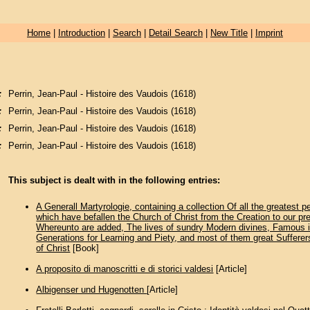
Home
|
Introduction
|
Search
|
Detail Search
|
New Title
|
Imprint
:
Perrin, Jean-Paul - Histoire des Vaudois (1618)
:
Perrin, Jean-Paul - Histoire des Vaudois (1618)
:
Perrin, Jean-Paul - Histoire des Vaudois (1618)
:
Perrin, Jean-Paul - Histoire des Vaudois (1618)
This subject is dealt with in the following entries:
A Generall Martyrologie, containing a collection Of all the greatest 
which have befallen the Church of Christ from the Creation to our p
Whereunto are added, The lives of sundry Modern divines, Famous i
Generations for Learning and Piety, and most of them great Sufferer
of Christ
[Book]
A proposito di manoscritti e di storici valdesi
[Article]
Albigenser und Hugenotten
[Article]