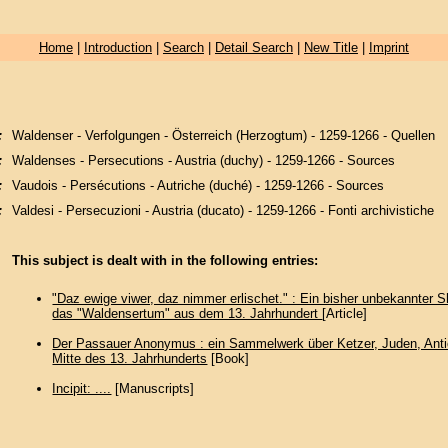
Home
|
Introduction
|
Search
|
Detail Search
|
New Title
|
Imprint
:
Waldenser - Verfolgungen - Österreich (Herzogtum) - 1259-1266 - Quellen
:
Waldenses - Persecutions - Austria (duchy) - 1259-1266 - Sources
:
Vaudois - Persécutions - Autriche (duché) - 1259-1266 - Sources
:
Valdesi - Persecuzioni - Austria (ducato) - 1259-1266 - Fonti archivistiche
This subject is dealt with in the following entries:
"Daz ewige viwer, daz nimmer erlischet." : Ein bisher unbekannter 
das "Waldensertum" aus dem 13. Jahrhundert
[Article]
Der Passauer Anonymus : ein Sammelwerk über Ketzer, Juden, Antic
Mitte des 13. Jahrhunderts
[Book]
Incipit: ....
[Manuscripts]