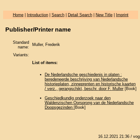
Home
|
Introduction
|
Search
|
Detail Search
|
New Title
|
Imprint
Publisher/Printer name
Standard
Muller, Frederik
name:
Variants:
List of items:
De Nederlandsche geschiedenis in platen :
beredeneerde beschrijving van Nederlandsche
historieplaten, zinneprenten en historische kaarten
/ verz., gerangschikt, beschr. door F. Muller
[Book]
Geschiedkundig onderzoek naar den
Waldenzischen Oorsprong van de Nederlandsche
Doopsgezinden
[Book]
16.12.2021 21:36
/ vog