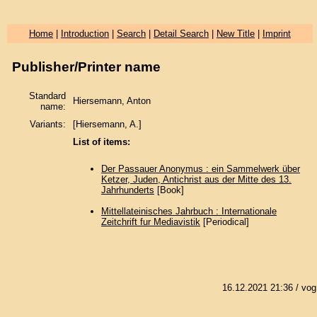
Home
|
Introduction
|
Search
|
Detail Search
|
New Title
|
Imprint
Publisher/Printer name
Standard
Hiersemann, Anton
name:
Variants:
[Hiersemann, A.]
List of items:
Der Passauer Anonymus : ein Sammelwerk über
Ketzer, Juden, Antichrist aus der Mitte des 13.
Jahrhunderts
[Book]
Mittellateinisches Jahrbuch : Internationale
Zeitchrift fur Mediavistik
[Periodical]
16.12.2021 21:36
/ vog