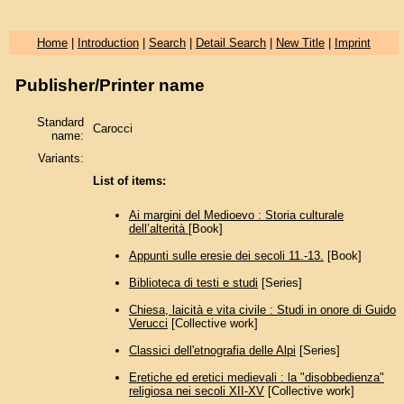
Home
|
Introduction
|
Search
|
Detail Search
|
New Title
|
Imprint
Publisher/Printer name
Standard
Carocci
name:
Variants:
List of items:
Ai margini del Medioevo : Storia culturale
dell’alterità
[Book]
Appunti sulle eresie dei secoli 11.-13.
[Book]
Biblioteca di testi e studi
[Series]
Chiesa, laicità e vita civile : Studi in onore di Guido
Verucci
[Collective work]
Classici dell'etnografia delle Alpi
[Series]
Eretiche ed eretici medievali : la "disobbedienza"
religiosa nei secoli XII-XV
[Collective work]