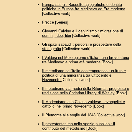
Europa sacra : Raccolte agiografiche e identità
politiche in Europa fra Medioevo ed Età moderna
[Collective work]
Frecce
[Series]
Giovanni Calvino e il calvinismo : migrazione di
uomini, idee, libri
[Collective work]
Gli spazi sabaudi : percorsi e prospettive della
storiografia
[Collective work]
I Valdesi nel Mezzogiorno d'Italia : una breve storia
tra Medioevo e prima età moderna
[Book]
Il metodismo nell'Italia contemporanea : cultura e
politica di una minoranza tra Ottocento e
Novecento
[Collective work]
Il metodismo via media della Riforma : progresso e
tradizione nella Christian Library di Wesley
[Book]
Il Modernismo e la Chiesa valdese : evangelici e
cattolici nel primo Novecento
[Book]
Il Piemonte alle soglie del 1848
[Collective work]
Il protestantesimo nello spazio pubblico : il
contributo del metodismo
[Book]