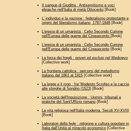
Il sangue di Giuditta : Antisemitismo e voci
ebraiche nell'Italia di metà Ottocento
[Book]
L' individuo e la nazione : federalismo protestante e
origini del liberalismo italiano, 1787-1848
[Book]
L'eresia di un umanista ; Celio Secondo Curione
nell'Europa delle guerre del Cinquecento
[Book]
L'eresia di un umanista : Celio Secondo Curione
nell'Europa delle guerre del Cinquecento
[Book]
La forza dei fragili : poveri ed esclusi nel Medioevo
[Collective work]
La frontiera cattolica : percorsi del metodismo
italiano dal 1861 al 1915
[Collective work]
La legge e il rogo : fra' Modesto Scrofeo e la caccia
alle streghe di Sondrio (1523)
[Book]
La società dell'Inquisizione : Uomini, tribunali e
pratiche del Sant'Uffizio romano
[Book]
La vita religiosa nell'Italia moderna. Secoli XV-XVIII
[Book]
Laboratori della fede : religione e cultura popolare in
Italia dall’Unità al miracolo economico
[Collective