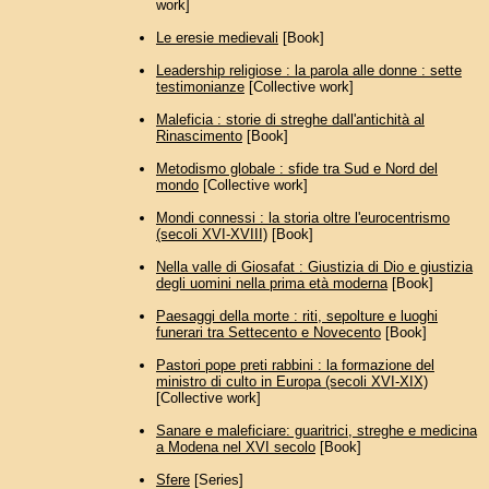
work]
Le eresie medievali
[Book]
Leadership religiose : la parola alle donne : sette
testimonianze
[Collective work]
Maleficia : storie di streghe dall'antichità al
Rinascimento
[Book]
Metodismo globale : sfide tra Sud e Nord del
mondo
[Collective work]
Mondi connessi : la storia oltre l'eurocentrismo
(secoli XVI-XVIII)
[Book]
Nella valle di Giosafat : Giustizia di Dio e giustizia
degli uomini nella prima età moderna
[Book]
Paesaggi della morte : riti, sepolture e luoghi
funerari tra Settecento e Novecento
[Book]
Pastori pope preti rabbini : la formazione del
ministro di culto in Europa (secoli XVI-XIX)
[Collective work]
Sanare e maleficiare: guaritrici, streghe e medicina
a Modena nel XVI secolo
[Book]
Sfere
[Series]