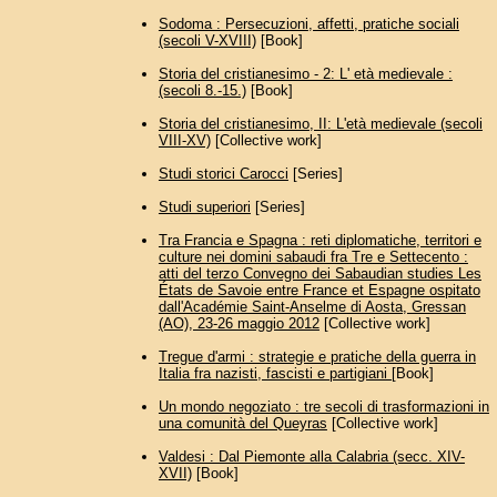
Sodoma : Persecuzioni, affetti, pratiche sociali
(secoli V-XVIII)
[Book]
Storia del cristianesimo - 2: L' età medievale :
(secoli 8.-15.)
[Book]
Storia del cristianesimo, II: L'età medievale (secoli
VIII-XV)
[Collective work]
Studi storici Carocci
[Series]
Studi superiori
[Series]
Tra Francia e Spagna : reti diplomatiche, territori e
culture nei domini sabaudi fra Tre e Settecento :
atti del terzo Convegno dei Sabaudian studies Les
États de Savoie entre France et Espagne ospitato
dall'Académie Saint-Anselme di Aosta, Gressan
(AO), 23-26 maggio 2012
[Collective work]
Tregue d'armi : strategie e pratiche della guerra in
Italia fra nazisti, fascisti e partigiani
[Book]
Un mondo negoziato : tre secoli di trasformazioni in
una comunità del Queyras
[Collective work]
Valdesi : Dal Piemonte alla Calabria (secc. XIV-
XVII)
[Book]