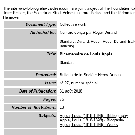
The site www.bibliografia-valdese.com is a joint project of the Foundation C
Torre Pellice, the Società di Studi Valdesi in Torre Pellice and the Reformie
Hannover
Document Type:
Collective work
Author/editor:
Numéro conçu par Roger Durand
Standard:
Durand, Roger [Roger Durand]
Ball
Ballesio]
Title:
Bicentenaire de Louis Appia
Standard:
Periodical:
Bulletin de la Société Henry Dunant
Issue:
n° 27, numéro spécial
Date of Publication:
31 août 2018
Pages:
76
Number of illustrations:
13
Subjects:
Appia, Louis (1818-1898) - Bibliography
Appia, Louis (1818-1898) - Biography
Appia, Louis (1818-1898) - Works