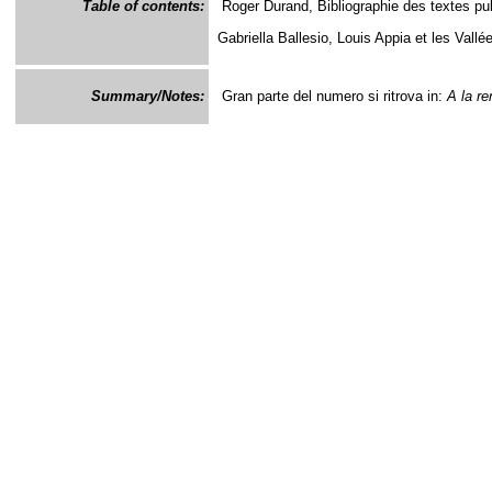
Table of contents:
Roger Durand, Bibliographie des textes pub
Gabriella Ballesio, Louis Appia et les Val
Summary/Notes:
Gran parte del numero si ritrova in:
A la r