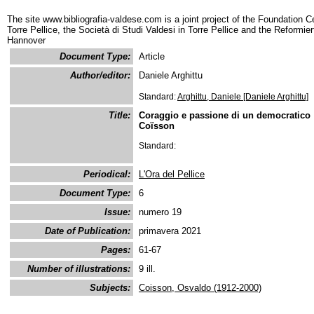
The site www.bibliografia-valdese.com is a joint project of the Foundation C
Torre Pellice, the Società di Studi Valdesi in Torre Pellice and the Reformie
Hannover
Document Type:
Article
Author/editor:
Daniele Arghittu
Standard:
Arghittu, Daniele [Daniele Arghittu]
Title:
Coraggio e passione di un democratico 
Coïsson
Standard:
Periodical:
L'Ora del Pellice
Document Type:
6
Issue:
numero 19
Date of Publication:
primavera 2021
Pages:
61-67
Number of illustrations:
9 ill.
Subjects:
Coisson, Osvaldo (1912-2000)