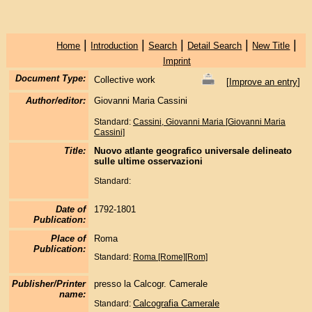
|
|
|
|
|
Home
Introduction
Search
Detail Search
New Title
Imprint
Document Type:
Collective work
[
Improve an entry
]
Author/editor:
Giovanni Maria Cassini
Standard:
Cassini, Giovanni Maria [Giovanni Maria
Cassini]
Title:
Nuovo atlante geografico universale delineato
sulle ultime osservazioni
Standard:
Date of
1792-1801
Publication:
Place of
Roma
Publication:
Standard:
Roma [Rome][Rom]
Publisher/Printer
presso la Calcogr. Camerale
name:
Calcografia Camerale
Standard: