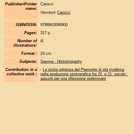
Publisher/Printer
Carocci
name:
Carocci
Standard:
ISBN/ISSN:
9788843086900
Pages:
317 p.
Number of
ill.
illustrations:
Format :
24 cm.
Subjects:
Savoye - Historiography
Contribution in a
-
La storia religiosa del Piemonte di età moderna
collective work :
nella produzione storiografica fra 20. e 21. secolo :
appunti per una riflessione preliminare