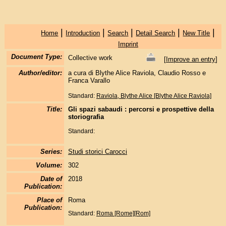
|
|
|
|
|
Home
Introduction
Search
Detail Search
New Title
Imprint
Document Type:
Collective work
[
Improve an entry
]
Author/editor:
a cura di Blythe Alice Raviola, Claudio Rosso e
Franca Varallo
Standard:
Raviola, Blythe Alice [Blythe Alice Raviola]
Title:
Gli spazi sabaudi : percorsi e prospettive della
storiografia
Standard:
Series:
Studi storici Carocci
Volume:
302
Date of
2018
Publication:
Place of
Roma
Publication:
Standard:
Roma [Rome][Rom]