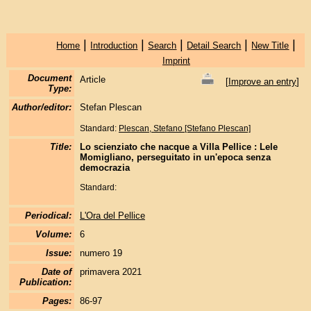
|
|
|
|
|
Home
Introduction
Search
Detail Search
New Title
Imprint
Document
Article
[
Improve an entry
]
Type:
Author/editor:
Stefan Plescan
Standard:
Plescan, Stefano [Stefano Plescan]
Title:
Lo scienziato che nacque a Villa Pellice : Lele
Momigliano, perseguitato in un'epoca senza
democrazia
Standard:
Periodical:
L'Ora del Pellice
Volume:
6
Issue:
numero 19
Date of
primavera 2021
Publication:
Pages:
86-97