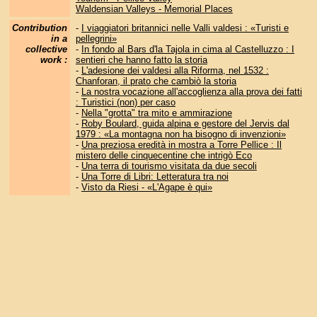
Waldensian Valleys - Memorial Places
Contribution
-
I viaggiatori britannici nelle Valli valdesi : «Turisti e
in a
pellegrini»
collective
-
In fondo al Bars d'la Tajola in cima al Castelluzzo : I
work :
sentieri che hanno fatto la storia
-
L'adesione dei valdesi alla Riforma, nel 1532 :
Chanforan, il prato che cambiò la storia
-
La nostra vocazione all'accoglienza alla prova dei fatti
: Turistici (non) per caso
-
Nella "grotta" tra mito e ammirazione
-
Roby Boulard, guida alpina e gestore del Jervis dal
1979 : «La montagna non ha bisogno di invenzioni»
-
Una preziosa eredità in mostra a Torre Pellice : Il
mistero delle cinquecentine che intrigò Eco
-
Una terra di tourismo visitata da due secoli
-
Una Torre di Libri: Letteratura tra noi
-
Visto da Riesi - «L'Agape è qui»