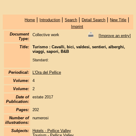
|
|
|
|
|
Home
Introduction
Search
Detail Search
New Title
Imprint
Document
Collective work
[
Improve an entry
]
Type:
Title:
Turismo : Cavalli, bici, valdesi, sentieri, alberghi,
viaggi, sapori, B&B
Standard:
Periodical:
L'Ora del Pellice
Volume:
4
Volume:
2
Date of
estate 2017
Publication:
Pages:
202
Number of
numerosi
illustrations:
Subjects:
Hotels - Pellice Valley
Tourism - Pellice Valley