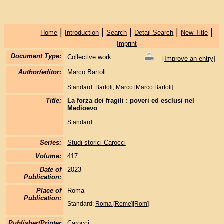
|
|
|
|
|
Home
Introduction
Search
Detail Search
New Title
Imprint
Document Type:
Collective work
[
Improve an entry
]
Author/editor:
Marco Bartoli
Standard:
Bartoli, Marco [Marco Bartoli]
Title:
La forza dei fragili : poveri ed esclusi nel
Medioevo
Standard:
Series:
Studi storici Carocci
Volume:
417
Date of
2023
Publication:
Place of
Roma
Publication:
Standard:
Roma [Rome][Rom]
Publisher/Printer
Carocci