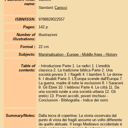
name:
Carocci
Standard:
ISBN/ISSN:
9788829022557
Pages:
142 p.
Number of
illustrazioni
illustrations:
Format :
22 cm
Subjects:
Marginalisation - Europe - Middle Ages - History
Table of
- Introduzione Parte 1. Le radici 1. L'eredità
contents:
classica 2. La tradizione biblica Parte 2. Una
società povera 3. I flagelli 4. I bambini 5. Le donne
6. I disabili Parte 3. L'Europa scende dall'Europa 7.
La guerra, madre di tutte le esclusioni 8. I Saraceni
9. Gli Ebrei 10. I lebbrosi Parte 4. Le città 11. Da
una società rurale a una società urbana 12. Gli
eretici 13. Poveri accolti, poveri rinchiusi -
Conclusioni - Bibliografia - Indice dei nomi
Summary/Notes:
Dalla terza di copertina: La storia osservata dal
punto di vista dei fragili assume un volto differente
da quello abituale. Il lungo Medioevo occidentale è